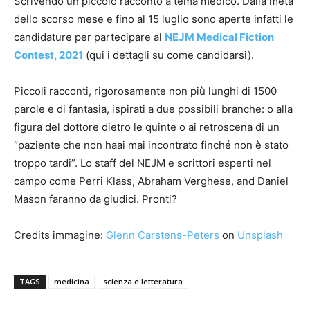
Scrivendo un piccolo racconto a tema medico. Dalla metà
dello scorso mese e fino al 15 luglio sono aperte infatti le
candidature per partecipare al
NEJM Medical Fiction
Contest, 2021
(qui i dettagli su come candidarsi).
Piccoli racconti, rigorosamente non più lunghi di 1500
parole e di fantasia, ispirati a due possibili branche: o alla
figura del dottore dietro le quinte o ai retroscena di un
“paziente che non haai mai incontrato finché non è stato
troppo tardi”. Lo staff del NEJM e scrittori esperti nel
campo come Perri Klass, Abraham Verghese, and Daniel
Mason faranno da giudici. Pronti?
Credits immagine:
Glenn Carstens-Peters
on
Unsplash
TAGS
medicina
scienza e letteratura