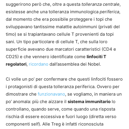
suggerirono però che, oltre a questa
tolleranza centrale
,
esistesse anche una tolleranza immunologica
periferica
,
dal momento che era possibile proteggere i topi che
sviluppavano tantissime malattie autoimmuni (privati del
timo) se si trapiantavano cellule T provenienti da topi
sani. Un tipo particolare di cellule T, che sulla loro
superficie avevano due marcatori caratteristici (CD4 e
CD25) e che vennero identificate come
linfociti T
regolatori
,
ricordano
dall’assemblea dei Nobel.
Ci volle un po’ per confermare che questi linfociti fossero
i protagonisti di questa tolleranza periferica. Ovvero per
dimostrare che
funzionavano
, se vogliamo, in maniera un
po’ anomala: più che aizzare il
sistema immunitario
lo
controllano, quando serve, come quando una risposta
rischia di essere eccessiva e fuori luogo (diretta verso
componenti self). Alle Treg è infatti riconosciuta