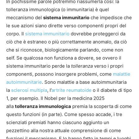
In pochissime parole potremmo riassumerla così: la
tolleranza immunologica (o immunitaria) è quel
meccanismo del
sistema immunitario
che impedisce che
le sue azioni siano dirette verso componenti propri del
corpo. Il
sistema immunitario
dovrebbe proteggerci da
ciò che è estraneo o più correttamente anomalo, da ciò
che si riconosce, biologicamente parlando, come non
self. Se qualcosa non funziona a dovere, se ovvero il
sistema immunitario perde la
tolleranza
verso i propri
componenti, possono insorgere problemi, come
malattie
autoimmunitarie
. Sono malattie a base autoimmunitaria
la
sclerosi multipla
, l’
artrite reumatoide
o il diabete di tipo
1, per esempio. Il Nobel per la medicina 2025
alla
tolleranza immunologica
premia la scoperta di come
questo funzioni (in parte). Come spesso accade, i tre
scienziati premiati hanno ciascuno aggiunto un
pezzettino alla nostra attuale comprensione di come
funzioni il meccanismo. E lo hanno fatto in tempi e luoghi