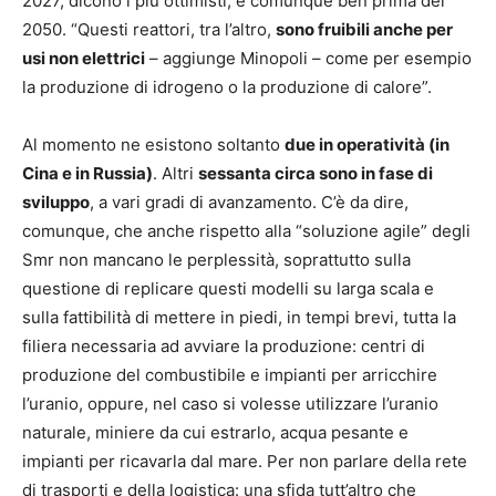
2027, dicono i più ottimisti, e comunque ben prima del
2050. “Questi reattori, tra l’altro,
sono fruibili anche per
usi non elettrici
– aggiunge Minopoli – come per esempio
la produzione di idrogeno o la produzione di calore”.
Al momento ne esistono soltanto
due in operatività (in
Cina e in Russia)
. Altri
sessanta circa sono in fase di
sviluppo
, a vari gradi di avanzamento. C’è da dire,
comunque, che anche rispetto alla “soluzione agile” degli
Smr non mancano le perplessità, soprattutto sulla
questione di replicare questi modelli su larga scala e
sulla fattibilità di mettere in piedi, in tempi brevi, tutta la
filiera necessaria ad avviare la produzione: centri di
produzione del combustibile e impianti per arricchire
l’uranio, oppure, nel caso si volesse utilizzare l’uranio
naturale, miniere da cui estrarlo, acqua pesante e
impianti per ricavarla dal mare. Per non parlare della rete
di trasporti e della logistica: una sfida tutt’altro che