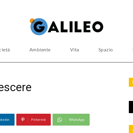
cietà
Ambiente
Vita
Spazio
rescere
nkedin
Pinterest
WhatsApp