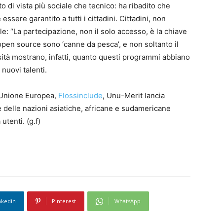
di vista più sociale che tecnico: ha ribadito che
ssere garantito a tutti i cittadini. Cittadini, non
e: “La partecipazione, non il solo accesso, è la chiave
e open source sono ‘canne da pesca’, e non soltanto il
rsità mostrano, infatti, quanto questi programmi abbiano
 nuovi talenti.
’Unione Europea,
Flossinclude
, Unu-Merit lancia
ne delle nazioni asiatiche, africane e sudamericane
utenti. (g.f)
nkedin
Pinterest
WhatsApp