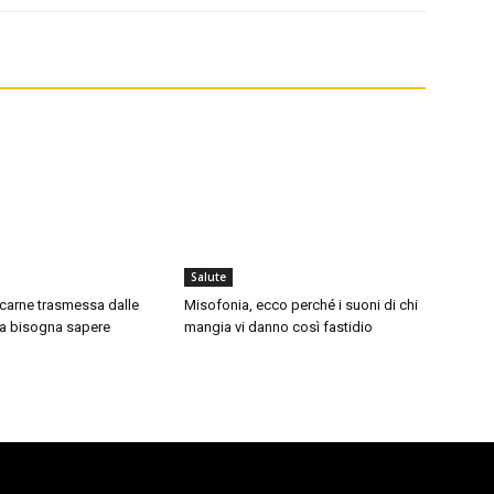
Salute
a carne trasmessa dalle
Misofonia, ecco perché i suoni di chi
a bisogna sapere
mangia vi danno così fastidio