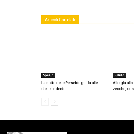
Articoli Correlati
Spazio
Salute
La notte delle Perseidi: guida alle
Allergia all
stelle cadenti
zecche, cos