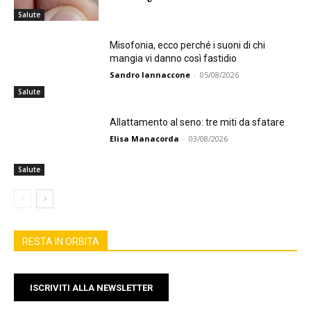
Salute
Misofonia, ecco perché i suoni di chi
mangia vi danno così fastidio
Sandro Iannaccone
-
05/08/2026
Salute
Allattamento al seno: tre miti da sfatare
Elisa Manacorda
-
03/08/2026
Salute
RESTA IN ORBITA
ISCRIVITI ALLA NEWSLETTER