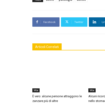
Facebook
Twitter
Li
Articoli Correlati
Vita
Vita
È vero: alcune persone attraggono le
Alcuni ricor
zanzare più di altre
nello stoma