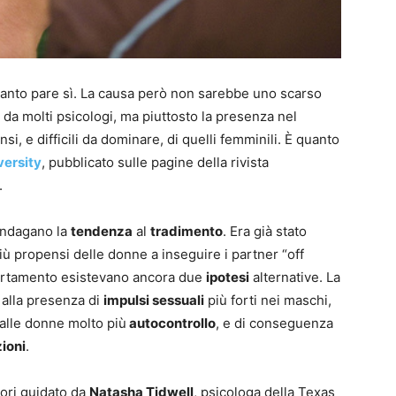
anto pare sì. La causa però non sarebbe uno scarso
da molti psicologi, ma piuttosto la presenza nel
nsi, e difficili da dominare, di quelli femminili. È quanto
ersity
, pubblicato sulle pagine della rivista
.
 indagano la
tendenza
al
tradimento
. Era già stato
più propensi delle donne a inseguire i partner “off
mportamento esistevano ancora due
ipotesi
alternative. La
alla presenza di
impulsi sessuali
più forti nei maschi,
alle donne molto più
autocontrollo
, e di conseguenza
ioni
.
tori guidato da
Natasha Tidwell
, psicologa della Texas