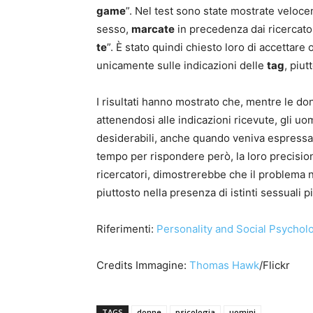
game
”. Nel test sono state mostrate velocem
sesso,
marcate
in precedenza dai ricercator
te
”. È stato quindi chiesto loro di accettare 
unicamente sulle indicazioni delle
tag
, piut
I risultati hanno mostrato che, mentre le don
attenendosi alle indicazioni ricevute, gli uom
desiderabili, anche quando veniva espressam
tempo per rispondere però, la loro precisi
ricercatori, dimostrerebbe che il problema 
piuttosto nella presenza di istinti sessuali p
Riferimenti:
Personality and Social Psychol
Credits Immagine:
Thomas Hawk
/Flickr
TAGS
donne
psicologia
uomini