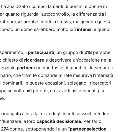
 ha analizzato i comportamenti di uomini e donne in
 quanto riguarda l’autocontrollo, la differenza tra i
rattenersi sarebbe infatti la stessa, ma quando questa
ttoposto un uomo sarebbero molto più
intensi
, e quindi
esperimento, i
partecipanti
, un gruppo di
218
persone
o chiesto di
ricordare
e descrivere un’occasione nella
tenziale
partner
che non fosse disponibile. In seguito i
nario, che tramite domande mirate misurava l’intensità
di dominarli. In queste occasioni, spiegano i ricercatori,
pulsi molto più potenti, e di averli assecondati più
ne.
ndagato allora la forza degli istinti sessuali nei due
fluenzare la loro
capacità decisionale
. Per farlo
e
274
donne, sottoponendoli a un “
partner selection