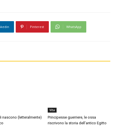
nkedin
Pinterest
WhatsApp
Vita
di nascono (letteralmente)
Principesse guerriere, le ossa
co
riscrivono la storia dell’antico Egitto