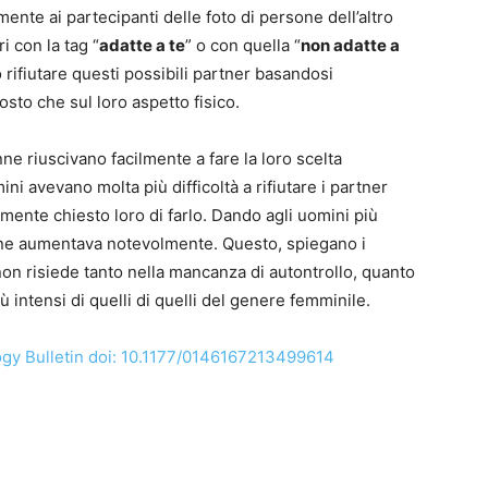
ente ai partecipanti delle foto di persone dell’altro
i con la tag “
adatte a te
” o con quella “
non adatte a
o rifiutare questi possibili partner basandosi
tosto che sul loro aspetto fisico.
ne riuscivano facilmente a fare la loro scelta
ini avevano molta più difficoltà a rifiutare i partner
ente chiesto loro di farlo. Dando agli uomini più
one aumentava notevolmente. Questo, spiegano i
non risiede tanto nella mancanza di autontrollo, quanto
iù intensi di quelli di quelli del genere femminile.
ogy Bulletin doi: 10.1177/0146167213499614