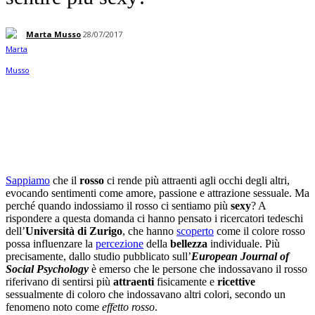
Marta Musso
28/07/2017
Facebook
Twitter
Linkedin
Pinterest
Sappiamo
che il
rosso
ci rende più attraenti agli occhi degli altri,
evocando sentimenti come amore, passione e attrazione sessuale. Ma
perché quando indossiamo il rosso ci sentiamo più
sexy
? A
rispondere a questa domanda ci hanno pensato i ricercatori tedeschi
dell’
Università di Zurigo
, che hanno
scoperto
come il colore rosso
possa influenzare la
percezione
della
bellezza
individuale. Più
precisamente, dallo studio pubblicato sull’
European Journal of
Social Psychology
è emerso che le persone che indossavano il rosso
riferivano di sentirsi più
attraenti
fisicamente e
ricettive
sessualmente di coloro che indossavano altri colori, secondo un
fenomeno noto come
effetto rosso
.