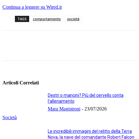
Continua a leggere su Wired.it
TAGS
comportamento
società
Facebook
Twitter
Linkedin
Pinterest
Articoli Correlati
Destri o mancini? Più del cervello conta
l’allenamento
Mara Magistroni
-
23/07/2026
Società
Le incredibili immagini del relitto della Terra
Nova, la nave del comandante Robert Falcon