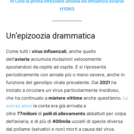
In Cina la prima infezione umana da influenza aviaria
H10N3
Un’epizoozia drammatica
Come tutti i
virus
influenzali
, anche quello
dell’
aviaria
accumula mutazioni velocemente
spostandosi da ospite ad ospite. E si ripresenta
periodicamente con annate più o meno severe, anche in
funzione del genotipo virale prevalente. Dal
2021
ha
iniziato a circolare un virus particolarmente insidioso,
che ha continuato a
mietere
vittime
anche quest’anno.
Lo
scorso anno
la conta era già arrivata a
oltre
77milioni
di
polli di allevamento
abbattuti per colpa
dell’aviaria, e di più di
400mila
uccelli di specie diversa
dal pollame (selvatici e non) morti a causa del virus.