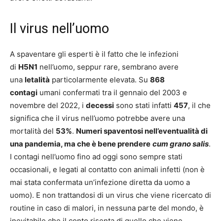
Il virus nell’uomo
A spaventare gli esperti è il fatto che le infezioni
di
H5N1
nell’uomo, seppur rare, sembrano avere
una
letalità
particolarmente elevata. Su
868
contagi
umani confermati tra il gennaio del 2003 e
novembre del 2022, i
decessi
sono stati infatti
457
, il che
significa che il virus nell’uomo potrebbe avere una
mortalità del
53%
.
Numeri spaventosi nell’eventualità di
una pandemia, ma che è bene prendere
cum grano salis
.
I contagi nell’uomo fino ad oggi sono sempre stati
occasionali, e legati al contatto con animali infetti (non è
mai stata confermata un’infezione diretta da uomo a
uomo). E non trattandosi di un virus che viene ricercato di
routine in caso di malori, in nessuna parte del mondo, è
inevitabile che il conto risenta di quello che viene