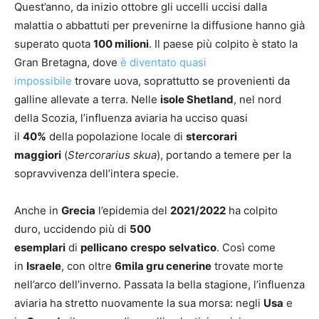
Quest’anno, da inizio ottobre gli uccelli uccisi dalla
malattia o abbattuti per prevenirne la diffusione hanno già
superato quota
100 milioni
. Il paese più colpito è stato la
Gran Bretagna, dove
è diventato quasi
impossibile
trovare uova, soprattutto se provenienti da
galline allevate a terra. Nelle
isole Shetland
, nel nord
della Scozia, l’influenza aviaria ha ucciso quasi
il
40%
della popolazione locale di
stercorari
maggiori
(
Stercorarius skua
), portando a temere per la
sopravvivenza dell’intera specie.
Anche in
Grecia
l’epidemia del
2021/2022
ha colpito
duro, uccidendo più di
500
esemplari
di
pellicano
crespo
selvatico
. Così come
in
Israele
, con oltre
6mila gru cenerine
trovate morte
nell’arco dell’inverno. Passata la bella stagione, l’influenza
aviaria ha stretto nuovamente la sua morsa: negli
Usa
e