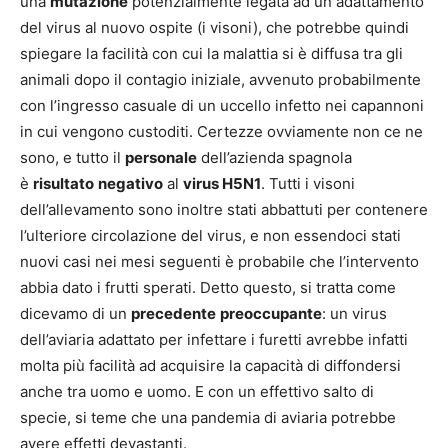
una
mutazione
potenzialmente legata ad un adattamento
del virus al nuovo ospite (i visoni), che potrebbe quindi
spiegare la facilità con cui la malattia si è diffusa tra gli
animali dopo il contagio iniziale, avvenuto probabilmente
con l’ingresso casuale di un uccello infetto nei capannoni
in cui vengono custoditi. Certezze ovviamente non ce ne
sono, e tutto il
personale
dell’azienda spagnola
è
risultato
negativo
al
virus H5N1
. Tutti i visoni
dell’allevamento sono inoltre stati abbattuti per contenere
l’ulteriore circolazione del virus, e non essendoci stati
nuovi casi nei mesi seguenti è probabile che l’intervento
abbia dato i frutti sperati. Detto questo, si tratta come
dicevamo di un
precedente
preoccupante
: un virus
dell’aviaria adattato per infettare i furetti avrebbe infatti
molta più facilità ad acquisire la capacità di diffondersi
anche tra uomo e uomo. E con un effettivo salto di
specie, si teme che una pandemia di aviaria potrebbe
avere effetti devastanti.