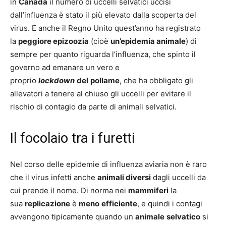
in
Canada
il numero di uccelli selvatici uccisi
dall’influenza è stato il più elevato dalla scoperta del
virus. E anche il Regno Unito quest’anno ha registrato
la
peggiore epizoozia
(cioè
un’epidemia animale
) di
sempre per quanto riguarda l’influenza, che spinto il
governo ad emanare un vero e
proprio
lockdown
del
pollame
, che ha obbligato gli
allevatori a tenere al chiuso gli uccelli per evitare il
rischio di contagio da parte di animali selvatici.
Il focolaio tra i furetti
Nel corso delle epidemie di influenza aviaria non è raro
che il virus infetti anche
animali diversi
dagli uccelli da
cui prende il nome. Di norma nei
mammiferi
la
sua
replicazione
è
meno
efficiente
, e quindi i contagi
avvengono tipicamente quando un
animale
selvatico
si