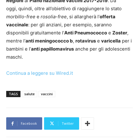
Regioni
al
Piano nazionale vaccini 2017-2019
.
Da
oggi, quindi, oltre all’obiettivo di raggiungere lo stato
morbillo-free
e
rosolia-free
, si allargherà l’
offerta
vaccinale
: per gli anziani, per esempio, saranno
disponibili gratuitamente l’
Anti Pneumococco
e
Zoster
,
mentre l’
anti meningococco b
,
rotavirus
e
varicella
per i
bambini e l’
anti papillomavirus
anche per gli adolescenti
maschi.
Continua a leggere su Wired.it
TAGS
salute
vaccini
Facebook
Twitter