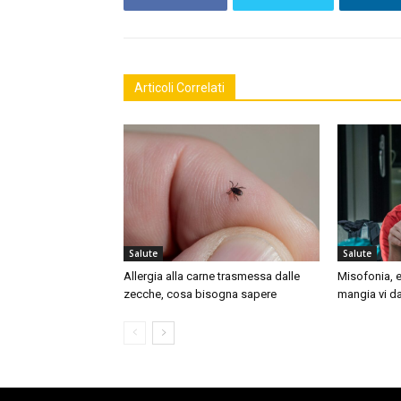
Articoli Correlati
Salute
Salute
Allergia alla carne trasmessa dalle
Misofonia, e
zecche, cosa bisogna sapere
mangia vi da