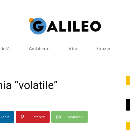
cietà
Ambiente
Vita
Spazio
a “volatile”
nkedin
Pinterest
WhatsApp