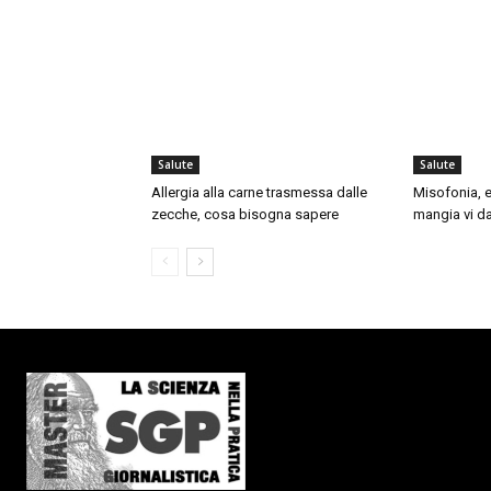
Salute
Salute
Allergia alla carne trasmessa dalle
Misofonia, e
zecche, cosa bisogna sapere
mangia vi da