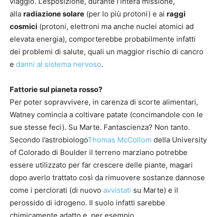
viaggio. L’esposizione, durante l’intera missione,
alla
radiazione solare
(per lo più protoni) e ai
raggi
cosmici
(protoni, elettroni ma anche nuclei atomici ad
elevata energia), comporterebbe probabilmente infatti
dei problemi di salute, quali un maggior rischio di cancro
e
danni al sistema nervoso
.
Fattorie sul pianeta rosso?
Per poter sopravvivere, in carenza di scorte alimentari,
Watney comincia a coltivare patate (concimandole con le
sue stesse feci). Su Marte. Fantascienza? Non tanto.
Secondo l’astrobiologo
Thomas McCollom
della University
of Colorado di Boulder il terreno marziano potrebbe
essere utilizzato per far crescere delle piante, magari
dopo averlo trattato così da rimuovere sostanze dannose
come i perclorati (di nuovo
avvistati
su Marte) e il
perossido di idrogeno. Il suolo infatti sarebbe
chimicamente adatto e, per esempio,