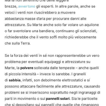
Marte non avremmo che delle leggere
brezze,
avvertono
gli esperti. In altre parole, anche se
veloci i venti non riuscirebbero a muovere
abbastanza masse d’aria per procurare danni alle
attrezzature. Su Marte anche solo far volare un aquilone
o far sventolare una bandiera, continuano gli scienziati,
richiederebbe che il vento soffi molto più velocemente
che sulla Terra.
Se la forza dei venti in sé non rappresenterebbe un vero
problema per eventuali equipaggi e attrezzature su
Marte, la
polvere
sollevata dalle tempeste – anche quelli
di piccola intensità – invece lo sarebbe. I granelli
di
sabbia
, infatti, son debolmente elettrostatici e si
possono attaccare facilmente alle attrezzature, causando
problemi se si inseriscono soprattutto negli ingranaggi di
parti in movimento o sui
pannelli solari
. Sia le particelle
che si depositano sui pannelli che quelle che rimangono