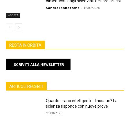
dimenticati dagli scienziati nei loro articoli
Sandro Iannaccone
-
16/07/2026
Società
RESTA IN ORBITA
ISCRIVITI ALLA NEWSLETTER
ARTICOLI RECENTI
Quanto erano intelligenti i dinosauri? La
scienza risponde con nuove prove
10/08/2026