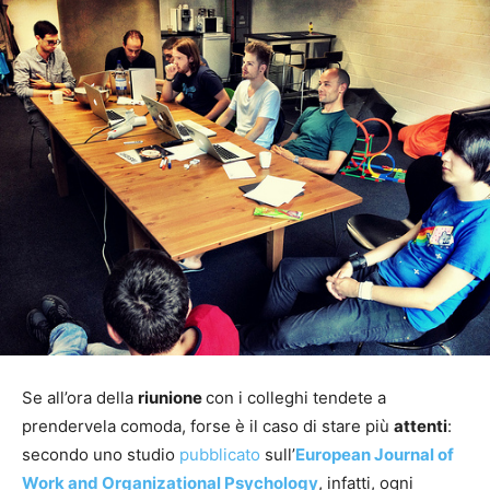
Se all’ora della
riunione
con i colleghi tendete a
prendervela comoda, forse è il caso di stare più
attenti
:
secondo uno studio
pubblicato
sull’
European Journal of
Work and Organizational Psychology
, infatti, ogni