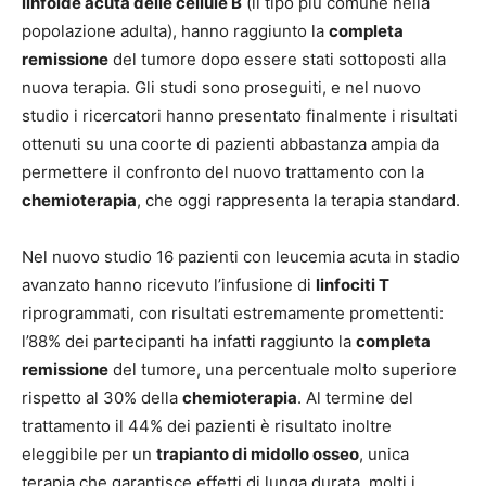
linfoide
acuta delle cellule B
(il tipo più comune nella
popolazione adulta), hanno raggiunto la
completa
remissione
del tumore dopo essere stati sottoposti alla
nuova terapia. Gli studi sono proseguiti, e nel nuovo
studio i ricercatori hanno presentato finalmente i risultati
ottenuti su una coorte di pazienti abbastanza ampia da
permettere il confronto del nuovo trattamento con la
chemioterapia
, che oggi rappresenta la terapia standard.
Nel nuovo studio 16 pazienti con leucemia acuta in stadio
avanzato hanno ricevuto l’infusione di
linfociti T
riprogrammati, con risultati estremamente promettenti:
l’88% dei partecipanti ha infatti raggiunto la
completa
remissione
del tumore, una percentuale molto superiore
rispetto al 30% della
chemioterapia
. Al termine del
trattamento il 44% dei pazienti è risultato inoltre
eleggibile per un
trapianto di midollo osseo
, unica
terapia che garantisce effetti di lunga durata, molti i