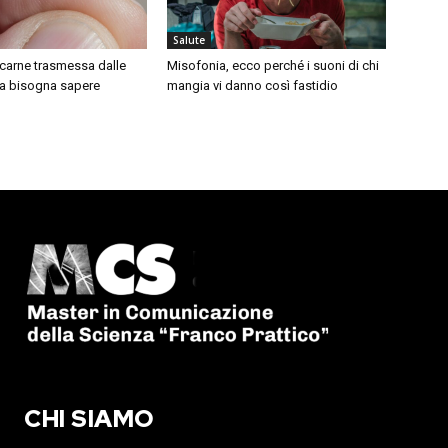
Salute
a carne trasmessa dalle
Misofonia, ecco perché i suoni di chi
a bisogna sapere
mangia vi danno così fastidio
CHI SIAMO