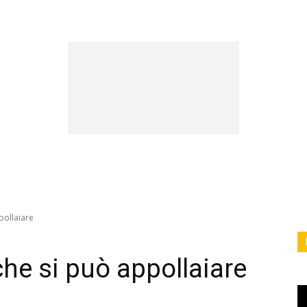
ocietà
Ambiente
Vita
Spazio
pollaiare
che si può appollaiare