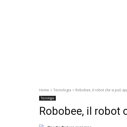
Ricerca d’Italia
Salute
S
Home
Tecnologia
Robobee, il robot che si può ap
Tecnologia
Robobee, il robot 