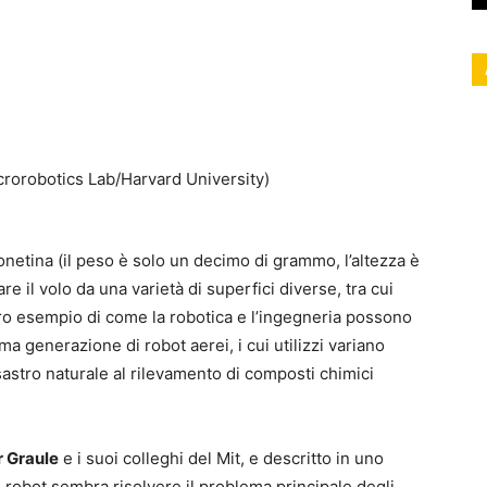
din
Pinterest
WhatsApp
netina (il peso è solo un decimo di grammo, l’altezza è
re il volo da una varietà di superfici diverse, tra cui
ro esempio di come la robotica e l’ingegneria possono
a generazione di robot aerei, i cui utilizzi variano
sastro naturale al rilevamento di composti chimici
 Graule
e i suoi colleghi del Mit, e descritto in uno
 robot sembra risolvere il problema principale degli