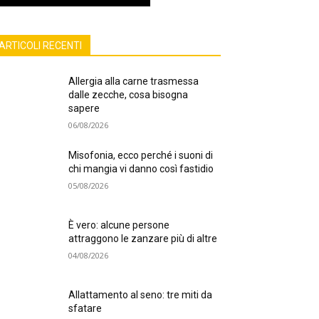
ARTICOLI RECENTI
Allergia alla carne trasmessa
dalle zecche, cosa bisogna
sapere
06/08/2026
Misofonia, ecco perché i suoni di
chi mangia vi danno così fastidio
05/08/2026
È vero: alcune persone
attraggono le zanzare più di altre
04/08/2026
Allattamento al seno: tre miti da
sfatare