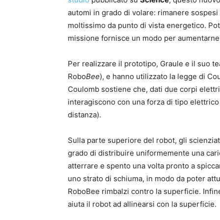
automi in grado di volare: rimanere sospesi i
moltissimo da punto di vista energetico. Po
missione fornisce un modo per aumentarne di 
Per realizzare il prototipo, Graule e il suo t
Robo
Bee
), e hanno utilizzato la legge di Co
Coulomb sostiene che, dati due corpi elettrizz
interagiscono con una forza di tipo elettric
distanza).
Sulla parte superiore del robot, gli scienzi
grado di distribuire uniformemente una car
atterrare e spento una volta pronto a spicc
uno strato di schiuma, in modo da poter attuti
RoboBee rimbalzi contro la superficie. Infi
aiuta il robot ad allinearsi con la superficie.