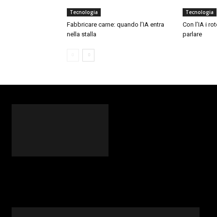
Tecnologia
Tecnologia
Fabbricare carne: quando l’IA entra
Con l’IA i ro
nella stalla
parlare