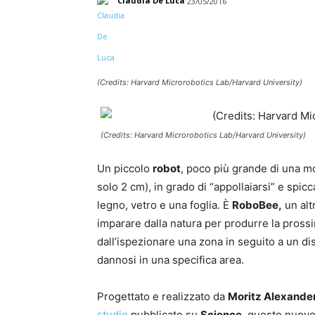
Claudia De Luca
23/05/2016
Facebook
Twitter
Linke
(Credits: Harvard Microrobotics Lab/Harvard University)
(Credits: Harvard Microrobotics Lab/Harvard University)
Un piccolo
robot
, poco più grande di una mo
solo 2 cm), in grado di “appollaiarsi” e spicca
legno, vetro e una foglia. È
RoboBee,
un alt
imparare dalla natura per produrre la prossim
dall’ispezionare una zona in seguito a un di
dannosi in una specifica area.
Progettato e realizzato da
Moritz Alexander
studio
pubblicato su
Science
, questo nuovo