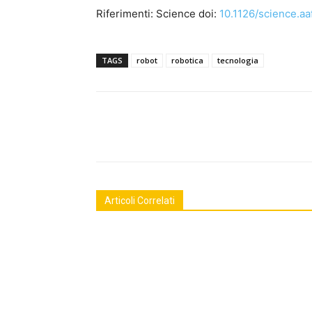
Riferimenti: Science doi:
10.1126/science.a
TAGS
robot
robotica
tecnologia
Facebook
Twitter
Linke
Articoli Correlati