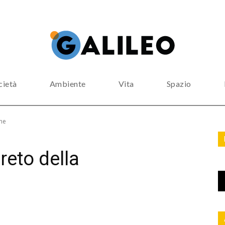
cietà
Ambiente
Vita
Spazio
one
reto della