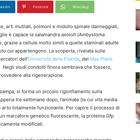
nkedin
Pinterest
WhatsApp
, arti mutilati, polmoni e midollo spinale danneggiati,
glie è capace la salamandra axololt (
Ambystoma
, grazie a cellule molto simili a quelle staminali adulte
to cui appartengono. La scoperta, rivelata sulle
ercatori dell’
Università delle Florida
, del
Max Plank
. Negli studi condotti finora sembrava che fossero,
provvedere alla rigenerazione.
zampa, si forma un piccolo rigonfiamento sulla
ppena tre settimane dopo, l’animale (la cui vita media
 arto totalmente funzionante. Per capire il processo di
o un marcatore genetico fluorescente, la proteina Gfp
icamente modificati.