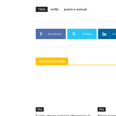
TAGS
anfibi
piante e animali
Facebook
Twitter
Li
Articoli Correlati
Vita
Vita
È vero: alcune persone attraggono le
Alcuni ricor