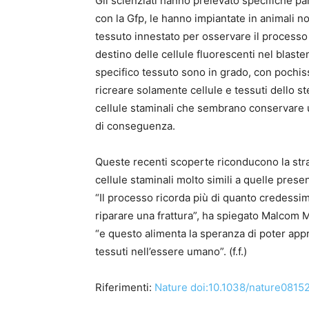
Gli scienziati hanno prelevato specifiche p
con la Gfp, le hanno impiantate in animali 
tessuto innestato per osservare il processo
destino delle cellule fluorescenti nel blast
specifico tessuto sono in grado, con pochissi
ricreare solamente cellule e tessuti dello st
cellule staminali che sembrano conservare 
di conseguenza.
Queste recenti scoperte riconducono la strao
cellule staminali molto simili a quelle presen
“Il processo ricorda più di quanto credessim
riparare una frattura”, ha spiegato Malcom Ma
“e questo alimenta la speranza di poter appr
tessuti nell’essere umano”. (f.f.)
Riferimenti:
Nature doi:10.1038/nature0815