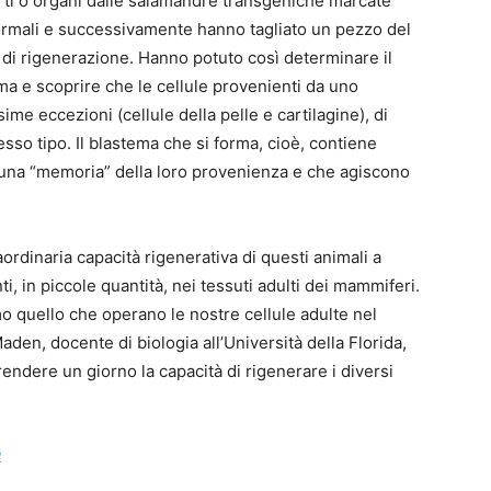
arti o organi dalle salamandre transgeniche marcate
normali e successivamente hanno tagliato un pezzo del
 di rigenerazione. Hanno potuto così determinare il
ema e scoprire che le cellule provenienti da uno
me eccezioni (cellule della pelle e cartilagine), di
esso tipo. Il blastema che si forma, cioè, contiene
una “memoria” della loro provenienza e che agiscono
rdinaria capacità rigenerativa di questi animali a
ti, in piccole quantità, nei tessuti adulti dei mammiferi.
o quello che operano le nostre cellule adulte nel
den, docente di biologia all’Università della Florida,
endere un giorno la capacità di rigenerare i diversi
2