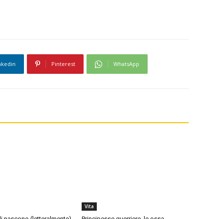
nkedin
Pinterest
WhatsApp
Vita
di nascono (letteralmente)
Principesse guerriere, le ossa