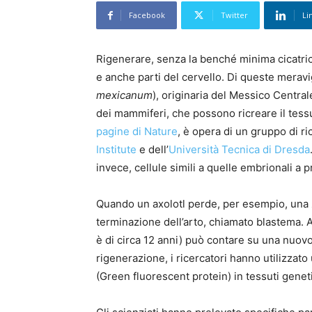
Facebook
Twitter
Li
Rigenerare, senza la benché minima cicatrice
e anche parti del cervello. Di queste meravi
mexicanum
), originaria del Messico Centrale
dei mammiferi, che possono ricreare il tessu
pagine di Nature
, è opera di un gruppo di ric
Institute
e dell’
Università Tecnica di Dresda
invece, cellule simili a quelle embrionali a 
Quando un axolotl perde, per esempio, una 
terminazione dell’arto, chiamato blastema. A
è di circa 12 anni) può contare su una nuovo
rigenerazione, i ricercatori hanno utilizzat
(Green fluorescent protein) in tessuti genet