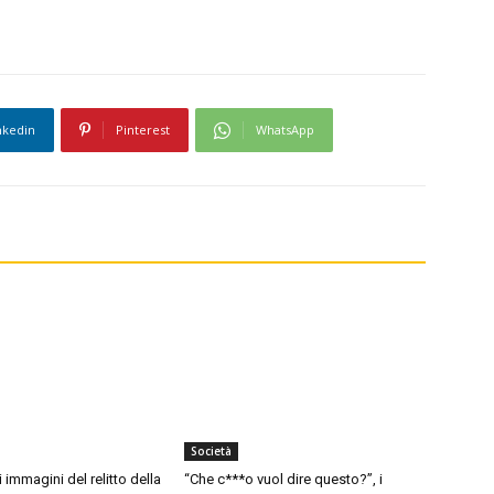
nkedin
Pinterest
WhatsApp
Società
i immagini del relitto della
“Che c***o vuol dire questo?”, i