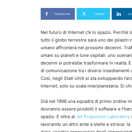
Facebook
Twitter
Li
Nel futuro di Internet c’è lo spazio. Perché
tutto il globo terrestre sarà uno dei pilastr
umano affronterà nei prossimi decenni. Traffic
umani su pianeti e lune ospitali: uno scena
decenni si potrebbe trasformare in realtà. E 
di comunicazione tra i diversi insediamenti 
Così, negli Stati Uniti si sta sviluppando l’
Internet, solo su scala interplanetaria. Si c
Già nel 1998 una squadra di primo ordine iniz
dovranno essere prodotti il software e l’har
spazio. E oltre al
Jet Propulsion Laboratory
(
lavorando un altro ente a stelle e strisce: la
Arpa, vecchia conoscenza degli appassionati