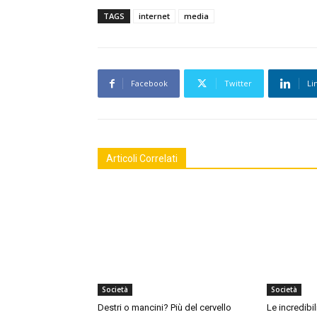
TAGS
internet
media
Facebook
Twitter
Li
Articoli Correlati
Società
Società
Destri o mancini? Più del cervello
Le incredibil