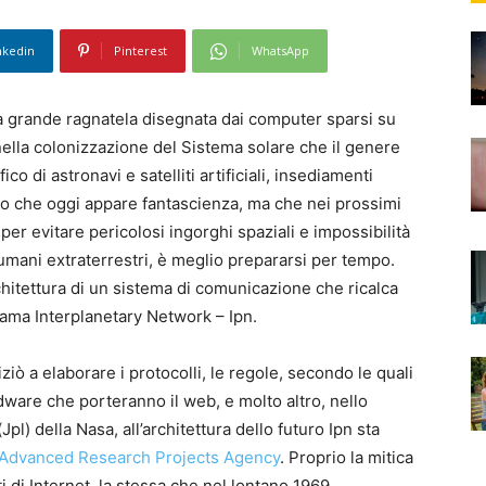
nkedin
Pinterest
WhatsApp
 la grande ragnatela disegnata dai computer sparsi su
i nella colonizzazione del Sistema solare che il genere
o di astronavi e satelliti artificiali, insediamenti
rio che oggi appare fantascienza, ma che nei prossimi
per evitare pericolosi ingorghi spaziali e impossibilità
umani extraterrestri, è meglio prepararsi per tempo.
architettura di un sistema di comunicazione che ricalca
hiama Interplanetary Network – Ipn.
iò a elaborare i protocolli, le regole, secondo le quali
dware che porteranno il web, e molto altro, nello
Jpl) della Nasa, all’architettura dello futuro Ipn sta
Advanced Research Projects Agency
. Proprio la mitica
 di Internet, la stessa che nel lontano 1969