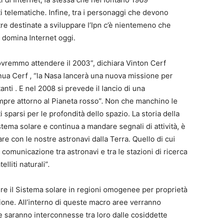
ti telematiche. Infine, tra i personaggi che devono
ltre destinate a sviluppare l’Ipn c’è nientemeno che
 domina Internet oggi.
dovremmo attendere il 2003”, dichiara Vinton Cerf
tinua Cerf , “la Nasa lancerà una nuova missione per
anti . E nel 2008 si prevede il lancio di una
empre attorno al Pianeta rosso”. Non che manchino le
 sparsi per le profondità dello spazio. La storia della
stema solare e continua a mandare segnali di attività, è
re con le nostre astronavi dalla Terra. Quello di cui
omunicazione tra astronavi e tra le stazioni di ricerca
lliti naturali”.
dere il Sistema solare in regioni omogenee per proprietà
ione. All’interno di queste macro aree verranno
e saranno interconnesse tra loro dalle cosiddette