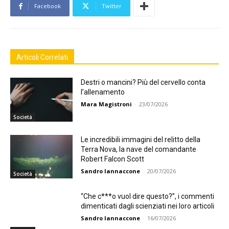
Facebook
Twitter
Articoli Correlati
Destri o mancini? Più del cervello conta
l’allenamento
Mara Magistroni
-
23/07/2026
Società
Le incredibili immagini del relitto della
Terra Nova, la nave del comandante
Robert Falcon Scott
Sandro Iannaccone
-
20/07/2026
Società
“Che c***o vuol dire questo?”, i commenti
dimenticati dagli scienziati nei loro articoli
Sandro Iannaccone
-
16/07/2026