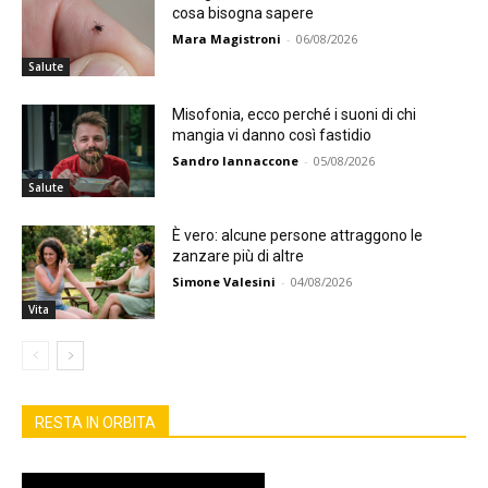
cosa bisogna sapere
Mara Magistroni
-
06/08/2026
Salute
Misofonia, ecco perché i suoni di chi
mangia vi danno così fastidio
Sandro Iannaccone
-
05/08/2026
Salute
È vero: alcune persone attraggono le
zanzare più di altre
Simone Valesini
-
04/08/2026
Vita
RESTA IN ORBITA