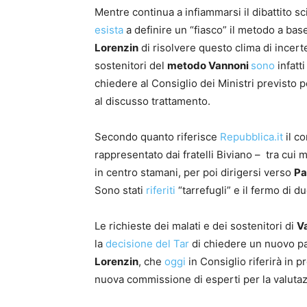
Mentre continua a infiammarsi il dibattito sci
esista
a definire un “fiasco” il metodo a bas
Lorenzin
di risolvere questo clima di incert
sostenitori del
metodo Vannoni
sono
infatt
chiedere al Consiglio dei Ministri previsto 
al discusso trattamento.
Secondo quanto riferisce
Repubblica.it
il c
rappresentato dai fratelli Biviano – tra cui 
in centro stamani, per poi dirigersi verso
Pa
Sono stati
riferiti
“tarrefugli” e il fermo di d
Le richieste dei malati e dei sostenitori di
V
la
decisione del Tar
di chiedere un nuovo par
Lorenzin
, che
oggi
in Consiglio riferirà in 
nuova commissione di esperti per la valuta