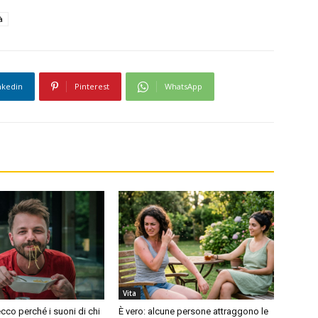
à
nkedin
Pinterest
WhatsApp
Vita
cco perché i suoni di chi
È vero: alcune persone attraggono le