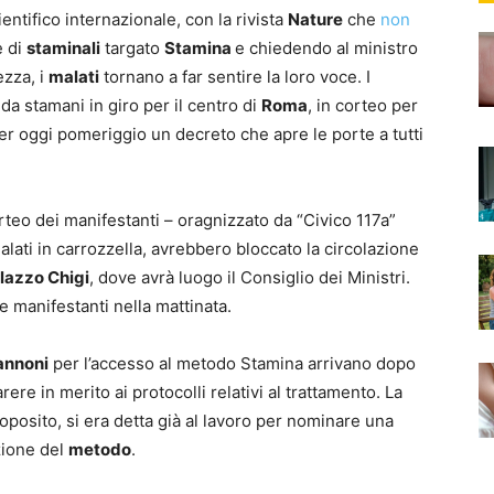
entifico internazionale, con la rivista
Nature
che
non
e di
staminali
targato
Stamina
e chiedendo al ministro
ezza, i
malati
tornano a far sentire la loro voce. I
i da stamani in giro per il centro di
Roma
, in corteo per
per oggi pomeriggio un decreto che apre le porte a tutti
orteo dei manifestanti – oragnizzato da “Civico 117a”
malati in carrozzella, avrebbero bloccato la circolazione
lazzo Chigi
, dove avrà luogo il Consiglio dei Ministri.
ue manifestanti nella mattinata.
annoni
per l’accesso al metodo Stamina arrivano dopo
ere in merito ai protocolli relativi al trattamento. La
proposito, si era detta già al lavoro per nominare una
zione del
metodo
.