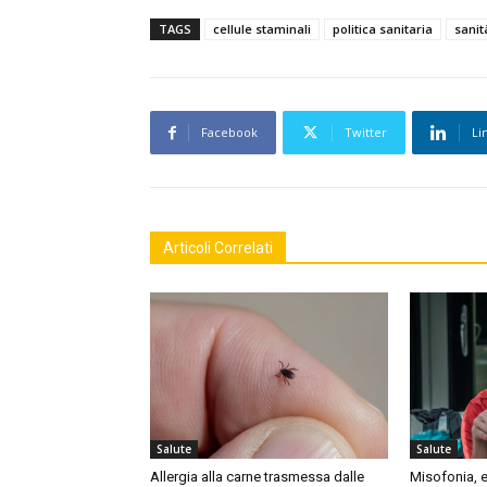
TAGS
cellule staminali
politica sanitaria
sanit
Facebook
Twitter
Li
Articoli Correlati
Salute
Salute
Allergia alla carne trasmessa dalle
Misofonia, e