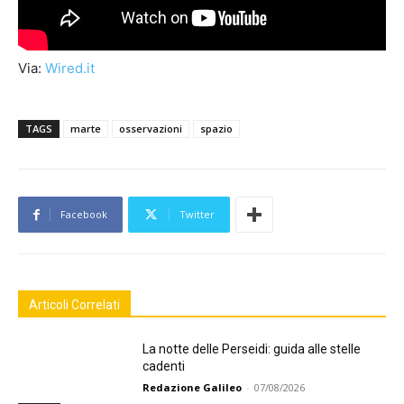
Via:
Wired.it
TAGS
marte
osservazioni
spazio
Facebook
Twitter
Articoli Correlati
La notte delle Perseidi: guida alle stelle
cadenti
Redazione Galileo
-
07/08/2026