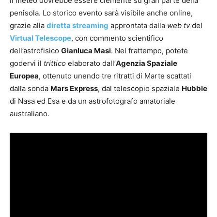
il meteo dovrebbe essere clemente su gran parte della
penisola. Lo storico evento sarà visibile anche online,
grazie alla
diretta streaming
approntata dalla
web tv
del
Virtual Telescope
, con commento scientifico
dell’astrofisico
Gianluca Masi
. Nel frattempo, potete
godervi il
trittico
elaborato dall’
Agenzia Spaziale
Europea
, ottenuto unendo tre ritratti di Marte scattati
dalla sonda
Mars Express
, dal telescopio spaziale
Hubble
di Nasa ed Esa e da un astrofotografo amatoriale
australiano.