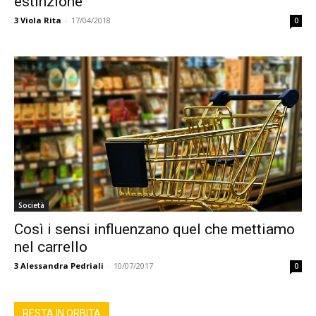
estinzione
3
Viola Rita
-
17/04/2018
0
Società
Così i sensi influenzano quel che mettiamo
nel carrello
3
Alessandra Pedriali
-
10/07/2017
0
RESTA IN ORBITA