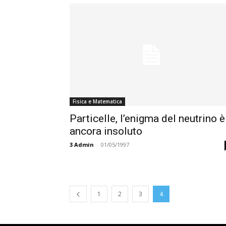
Fisica e Matematica
Particelle, l’enigma del neutrino è
ancora insoluto
3
Admin
-
01/05/1997
1
2
3
4