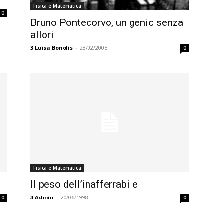
Fisica e Matematica
0
Bruno Pontecorvo, un genio senza
allori
3
Luisa Bonolis
-
28/02/2005
0
Fisica e Matematica
Il peso dell’inafferrabile
3
Admin
-
20/06/1998
0
0