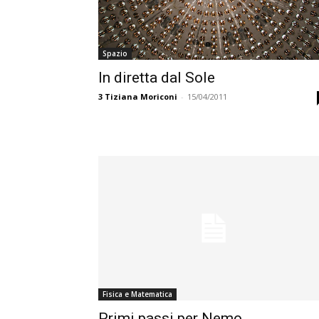
Spazio
In diretta dal Sole
3
Tiziana Moriconi
-
15/04/2011
Fisica e Matematica
Primi passi per Nemo