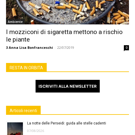
Ambiente
I mozziconi di sigaretta mettono a rischio
le piante
3
Anna Lisa Bonfranceschi
-
22/07/2019
0
RESTA IN ORBITA
ISCRIVITI ALLA NEWSLETTER
Articoli recenti
La notte delle Perseidi: guida alle stelle cadenti
07/08/2026