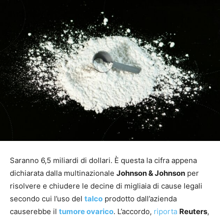
Saranno 6,5 miliardi di dollari. È questa la cifra appena
dichiarata dalla multinazionale
Johnson & Johnson
per
risolvere e chiudere le decine di migliaia di cause legali
secondo cui l’uso del
talco
prodotto dall’azienda
causerebbe il
tumore ovarico
. L’accordo,
riporta
Reuters
,