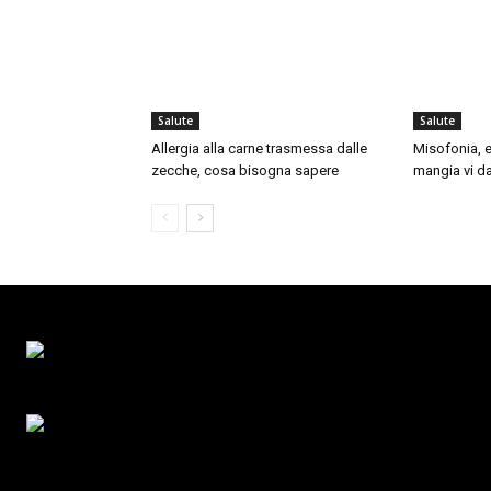
Salute
Salute
Allergia alla carne trasmessa dalle
Misofonia, e
zecche, cosa bisogna sapere
mangia vi da