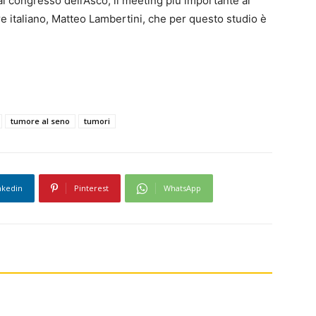
l congresso dell’Asco, il meeting più importante al
e italiano, Matteo Lambertini, che per questo studio è
tumore al seno
tumori
nkedin
Pinterest
WhatsApp