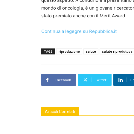
questo aspetto. A condurlo e a presentarlo a
mondo di oncologia, è un giovane ricercator
stato premiato anche con il Merit Award.
Continua a legegre su Repubblica.it
TAGS
riproduzione
salute
salute riproduttiva
Facebook
Twitter
Li
Articoli Correlati