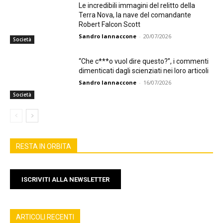
Le incredibili immagini del relitto della
Terra Nova, la nave del comandante
Robert Falcon Scott
Sandro Iannaccone
-
20/07/2026
Società
“Che c***o vuol dire questo?”, i commenti
dimenticati dagli scienziati nei loro articoli
Sandro Iannaccone
-
16/07/2026
Società
RESTA IN ORBITA
ISCRIVITI ALLA NEWSLETTER
ARTICOLI RECENTI