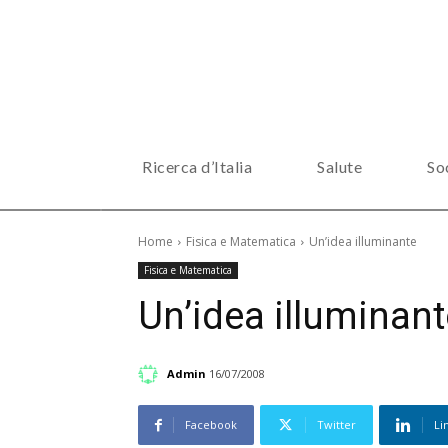
Ricerca d’Italia
Salute
So
Home
Fisica e Matematica
Un’idea illuminante
Fisica e Matematica
Un’idea illuminant
Admin
16/07/2008
Facebook
Twitter
Li