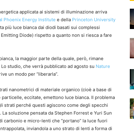
energetica applicata ai sistemi di illuminazione arriva
l Phoenix Energy Institute
e della
Princeton University
ta più luce bianca dai diodi basati sui complessi
Emitting Diode) rispetto a quanto non si riesca a fare
bianca, la maggior parte della quale, però, rimane
si. Lo studio, che verrà pubblicato ad agosto su
Nature
rive un modo per “liberarla”.
strati nanometrici di materiale organico (cioè a base di
particelle, eccitate, emettono luce bianca. Il problema
 gli strati perché questi agiscono come degli specchi
re. La soluzione pensata da Stephen Forrest e Yuri Sun
di carbonio e micro-lenti che “portano” la luce fuori
e intrappolata, inviandola a uno strato di lenti a forma di