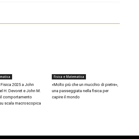
ematica
Fisica e Matematica
 Fisica 2025 a John
«Molto più che un mucchio di pietre»,
el H. Devoret e John M.
una passeggiata nella fisica per
r il comportamento
capire il mondo
 su scala macroscopica