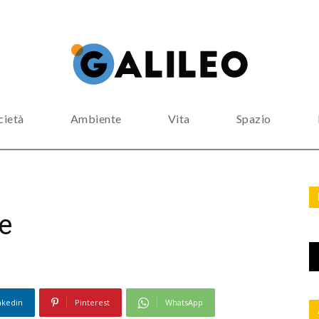
cietà
Ambiente
Vita
Spazio
e
nkedin
Pinterest
WhatsApp