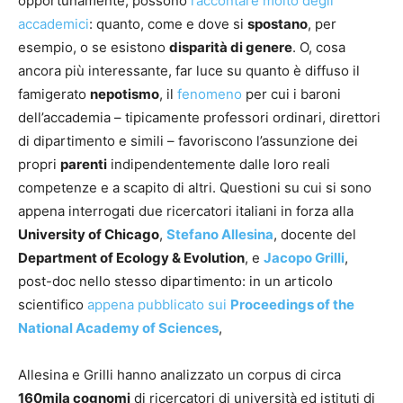
opportunamente, possono
raccontare molto degli
accademici
: quanto, come e dove si
spostano
, per
esempio, o se esistono
disparità di genere
. O, cosa
ancora più interessante, far luce su quanto è diffuso il
famigerato
nepotismo
, il
fenomeno
per cui i baroni
dell’accademia – tipicamente professori ordinari, direttori
di dipartimento e simili – favoriscono l’assunzione dei
propri
parenti
indipendentemente dalle loro reali
competenze e a scapito di altri. Questioni su cui si sono
appena interrogati due ricercatori italiani in forza alla
University of Chicago
,
Stefano Allesina
, docente del
Department of Ecology & Evolution
, e
Jacopo Grilli
,
post-doc nello stesso dipartimento: in un articolo
scientifico
appena pubblicato sui
Proceedings of the
National Academy of Sciences
,
Allesina e Grilli hanno analizzato un corpus di circa
160mila cognomi
di ricercatori di università ed istituti di