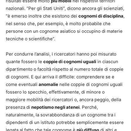
risultati essere molto
più mobili
nei rispettivi territori
nazionali. “Per gli Stati Uniti”, dicono ancora gli scienziati,
“è emerso inoltre che esistono dei
cognomi di disciplina
,
nel senso che, per esempio, è molto probabile che
persone con un cognome asiatico si occupino di materie
tecniche o scientifiche”.
Per condurre l’analisi, i ricercatori hanno poi misurato
quante fossero le
coppie di cognomi uguali
in ciascun
dipartimento o facoltà rispetto al numero totale di coppie
di cognomi. E qui arriva il difficile: comprendere se e
come eventuali
anomalie
nelle coppie di cognomi uguali
fossero lo specchio, effettivamente, di minore o
maggiore mobilità dei ricercatori o, ancora peggio, della
presenza di
nepotismo negli atenei
. Perché,
naturalmente, la sovrabbondanza di un cognome tra i
dipendenti di un istituto potrebbe semplicemente essere
legata al fatto che tale cognome è
più diffuso
di altri e,