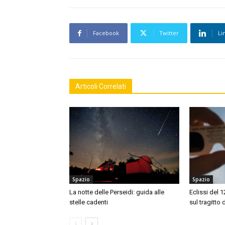
Facebook
Twitter
Li
Articoli Correlati
Spazio
Spazio
La notte delle Perseidi: guida alle
Eclissi del 
stelle cadenti
sul tragitto 