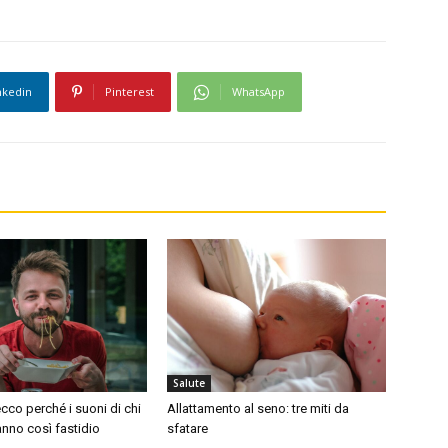
nkedin
Pinterest
WhatsApp
Salute
cco perché i suoni di chi
Allattamento al seno: tre miti da
nno così fastidio
sfatare