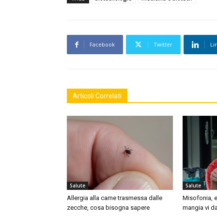
Facebook
Twitter
Li
Articoli Correlati
Salute
Salute
Allergia alla carne trasmessa dalle
Misofonia, e
zecche, cosa bisogna sapere
mangia vi da