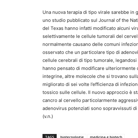
Una nuova terapia di tipo virale sarebbe in g
uno studio pubblicato sul Journal of the Nati
del Texas hanno infatti modificato alcuni vi
selettivamente le cellule tumorali del cervel
normalmente causano delle comuni infezioni 
osservato che un particolare tipo di adenovi
cellule cerebrali di tipo tumorale, legandosi
hanno pensato di modificare ulteriormente qu
integrine, altre molecole che si trovano sul
migliorato di sei volte l’efficienza di infe
tossico sulle cellule. Il nuovo approccio è s
cancro al cervello particolarmente aggressiva
adenovirus potenziati sono sopravvissuti di p
(v.n.)
TAGS
biotecnologie
medicina e biotech