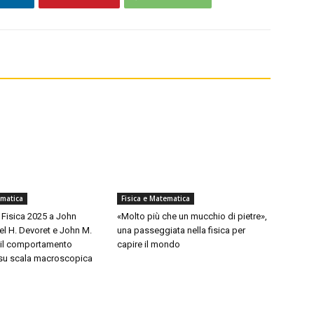
ematica
Fisica e Matematica
 Fisica 2025 a John
«Molto più che un mucchio di pietre»,
el H. Devoret e John M.
una passeggiata nella fisica per
r il comportamento
capire il mondo
 su scala macroscopica