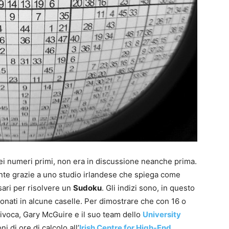
i numeri primi, non era in discussione neanche prima.
nte grazie a uno studio irlandese che spiega come
sari per risolvere un
Sudoku
. Gli indizi sono, in questo
ionati in alcune caselle. Per dimostrare che con 16 o
nivoca, Gary McGuire e il suo team dello
University
i di ore di calcolo all’
Irish Centre for High-End