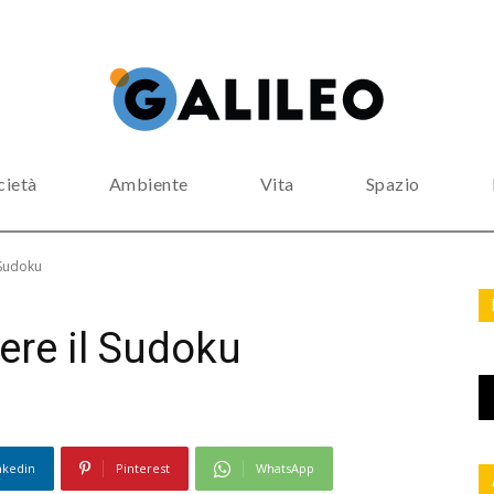
cietà
Ambiente
Vita
Spazio
l Sudoku
vere il Sudoku
nkedin
Pinterest
WhatsApp