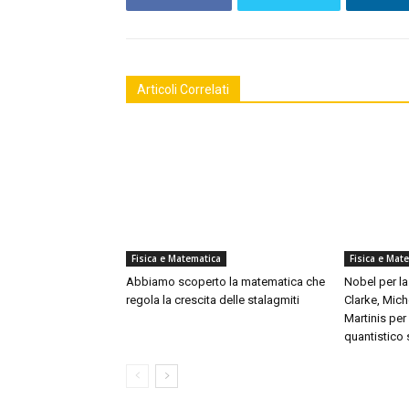
Articoli Correlati
Fisica e Matematica
Fisica e Mat
Abbiamo scoperto la matematica che
Nobel per la
regola la crescita delle stalagmiti
Clarke, Mich
Martinis pe
quantistico