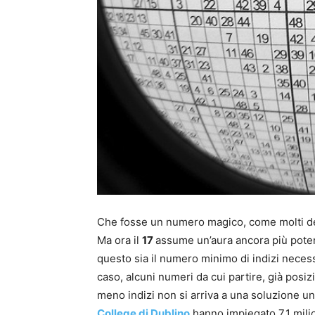
Che fosse un numero magico, come molti de
Ma ora il
17
assume un’aura ancora più pote
questo sia il numero minimo di indizi neces
caso, alcuni numeri da cui partire, già posiz
meno indizi non si arriva a una soluzione u
College di Dublino
hanno impiegato 7,1 milion