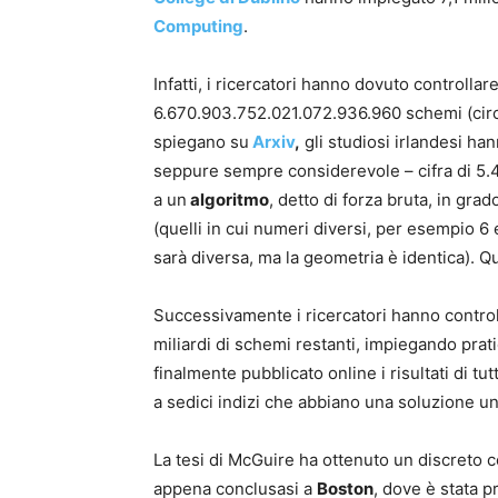
Computing
.
Infatti, i ricercatori hanno dovuto controllare 
6.670.903.752.021.072.936.960 schemi (circa
spiegano su
Arxiv
,
gli studiosi irlandesi han
seppure sempre considerevole – cifra di 5.4
a un
algoritmo
, detto di forza bruta, in gra
(quelli in cui numeri diversi, per esempio 6 
sarà diversa, ma la geometria è identica). Q
Successivamente i ricercatori hanno contro
miliardi di schemi restanti, impiegando prati
finalmente pubblicato online i risultati di tu
a sedici indizi che abbiano una soluzione u
La tesi di McGuire ha ottenuto un discreto
appena conclusasi a
Boston
, dove è stata p