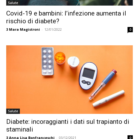
Salute
Covid-19 e bambini: l’infezione aumenta il
rischio di diabete?
3
Mara Magistroni
-
12/01/2022
0
Salute
Diabete: incoraggianti i dati sul trapianto di
staminali
3
Anna Lisa Bonfranceschi
-
03/12/2021
0