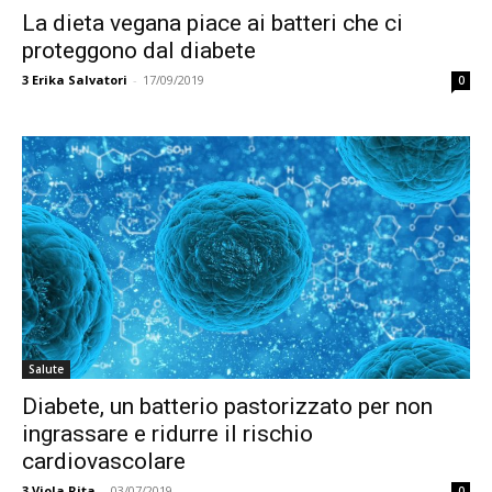
La dieta vegana piace ai batteri che ci
proteggono dal diabete
3
Erika Salvatori
-
17/09/2019
0
Salute
Diabete, un batterio pastorizzato per non
ingrassare e ridurre il rischio
cardiovascolare
3
Viola Rita
-
03/07/2019
0