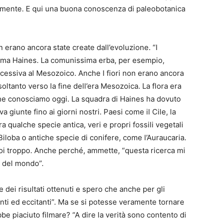
realmente. E qui una buona conoscenza di paleobotanica
 erano ancora state create dall’evoluzione. “I
ferma Haines. La comunissima erba, per esempio,
cessiva al Mesozoico. Anche I fiori non erano ancora
soltanto verso la fine dell’era Mesozoica. La flora era
e conosciamo oggi. La squadra di Haines ha dovuto
a giunte fino ai giorni nostri. Paesi come il Cile, la
qualche specie antica, veri e propri fossili vegetali
o Biloba o antiche specie di conifere, come l’Auraucaria.
oi troppo. Anche perché, ammette, “questa ricerca mi
i del mondo”.
ei risultati ottenuti e spero che anche per gli
anti ed eccitanti”. Ma se si potesse veramente tornare
be piaciuto filmare? “A dire la verità sono contento di