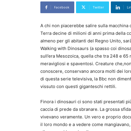
Facebook
Twitter
Li
A chi non piacerebbe salire sulla macchina d
Terra decine di milioni di anni prima della 
almeno per gli abitanti del Regno Unito, sarà
Walking with Dinosaurs (a spasso coi dinosa
sull’era Mesozoica, quella che tra 248 e 65 mi
meravigliosi e spaventosi. Creature che,nono
conoscere, conservano ancora molti dei loro 
di questa serie televisiva, la Bbc non diment
vissuto con questi giganteschi rettili.
Finora i dinosauri ci sono stati presentati 
caccia di prede da sbranare. La grossa sfida
vivevano veramente. Un vero e proprio docu
il loro mondo e a vedere come mangiavano