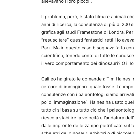
allevavano i loro piccoli.
Il problema, però, è stato filmare animali che
anni di ricerca, la consulenza di più di 200 s
grafica agli studi Framestone di Londra. Per 
“resuscitare” questi fantastici rettili lo av
Park. Ma in questo caso bisognava farlo co
scientifico, tenedo conto di tutte le conosc
il vero comportamento dei dinosauri? O il l
Galileo ha girato le domande a Tim Haines,
cercare di immaginare quale fosse il compo
consulenze con i paleontologi siamo arriva
po’ di immaginazione”. Haines ha usato quell
tutto ci si basa su tutto ciò che i paleontol
riesce a stabilire la velocità e l’andatura de
dalle impronte delle zampe pietrificate sul te
scheletri dei dinosauri erbivori o di piccole