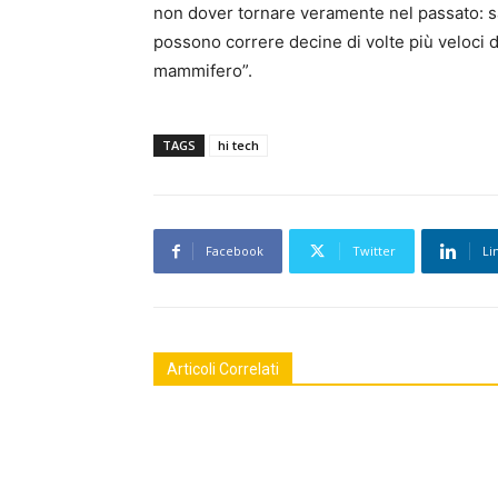
non dover tornare veramente nel passato: s
possono correre decine di volte più veloci d
mammifero”.
TAGS
hi tech
Facebook
Twitter
Li
Articoli Correlati