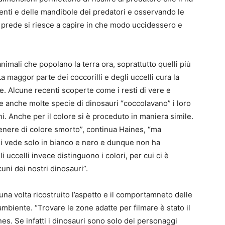
denti e delle mandibole dei predatori e osservando le
 prede si riesce a capire in che modo uccidessero e
animali che popolano la terra ora, soprattutto quelli più
. La maggor parte dei coccorilli e degli uccelli cura la
le. Alcune recenti scoperte come i resti di vere e
e anche molte specie di dinosauri “coccolavano” i loro
hi. Anche per il colore si è proceduto in maniera simile.
enere di colore smorto”, continua Haines, “ma
i vede solo in bianco e nero e dunque non ha
gli uccelli invece distinguono i colori, per cui ci è
uni dei nostri dinosauri”.
 una volta ricostruito l’aspetto e il comportamneto delle
ambiente. “Trovare le zone adatte per filmare è stato il
es. Se infatti i dinosauri sono solo dei personaggi