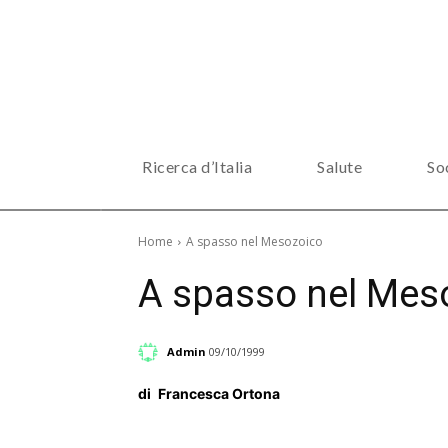
Ricerca d’Italia
Salute
So
Home
A spasso nel Mesozoico
A spasso nel Mes
Admin
09/10/1999
di
Francesca Ortona