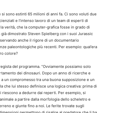
 si sono estinti 65 milioni di anni fa. Ci sono voluti due
cienziati e l’intenso lavoro di un team di esperti di
la verità, che la computer-grafica fosse in grado di
eva già dimostrato Steven Spielberg con i suoi Jurassic
nservando anche il rigore di un documentario
enze paleontologiche più recenti. Per esempio: qual’era
oro colore?
 regista del programma. “Ovviamente possiamo solo
rtamento dei dinosauri. Dopo un anno di ricerche e
ti a un compromesso tra una buona supposizione e un
a che lui stesso definisce una logica creativa: prima di
ogi riescono a dedurre dai reperti. Per esempio, si
ll’animale a partire dalla morfologia dello scheletro e
rreno e giunte fino a noi. Le ferite trovate sugli
 dimensioni permettono di risalire al predatore che li ha