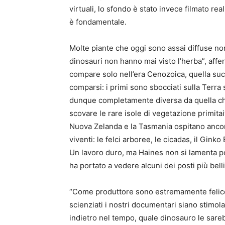
virtuali, lo sfondo è stato invece filmato 
è fondamentale.
Molte piante che oggi sono assai diffuse non
dinosauri non hanno mai visto l’herba”, af
compare solo nell’era Cenozoica, quella suc
comparsi: i primi sono sbocciati sulla Terra 
dunque completamente diversa da quella ch
scovare le rare isole di vegetazione primitaiv
Nuova Zelanda e la Tasmania ospitano ancora 
viventi: le felci arboree, le cicadas, il Gink
Un lavoro duro, ma Haines non si lamenta p
ha portato a vedere alcuni dei posti più bell
“Come produttore sono estremamente felice d
scienziati i nostri documentari siano stimol
indietro nel tempo, quale dinosauro le sareb