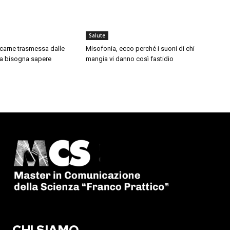
Salute
a carne trasmessa dalle
Misofonia, ecco perché i suoni di chi
a bisogna sapere
mangia vi danno così fastidio
CHI SIAMO