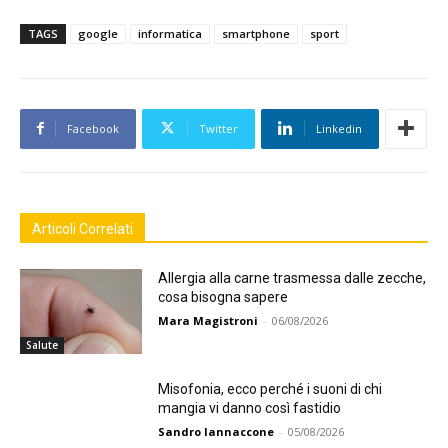
TAGS
google
informatica
smartphone
sport
Facebook
Twitter
Linkedin
Articoli Correlati
Allergia alla carne trasmessa dalle zecche,
cosa bisogna sapere
Mara Magistroni
-
06/08/2026
Salute
Misofonia, ecco perché i suoni di chi
mangia vi danno così fastidio
Sandro Iannaccone
-
05/08/2026