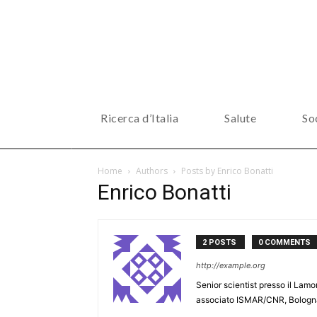
Ricerca d’Italia
Salute
So
Home
Authors
Posts by Enrico Bonatti
Enrico Bonatti
2 POSTS
0 COMMENTS
http://example.org
Senior scientist presso il Lam
associato ISMAR/CNR, Bologn