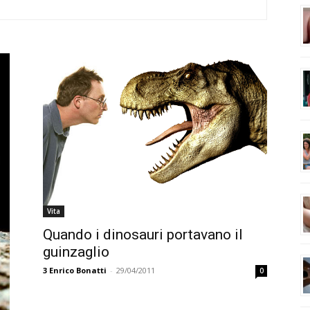
Vita
Quando i dinosauri portavano il
guinzaglio
3
Enrico Bonatti
-
29/04/2011
0