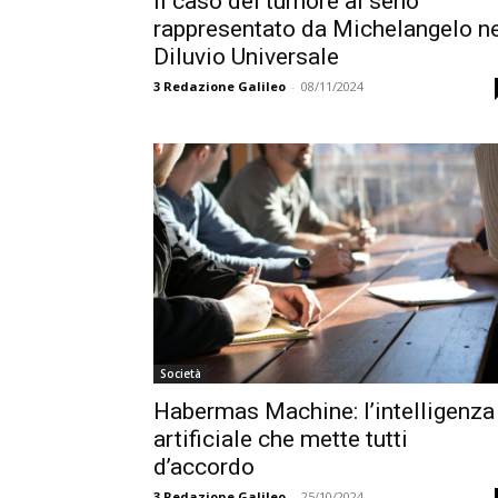
Il caso del tumore al seno
rappresentato da Michelangelo n
Diluvio Universale
3
Redazione Galileo
-
08/11/2024
Società
Habermas Machine: l’intelligenza
artificiale che mette tutti
d’accordo
3
Redazione Galileo
-
25/10/2024