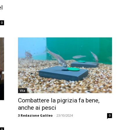
el
0
Vita
Combattere la pigrizia fa bene,
anche ai pesci
3
Redazione Galileo
-
23/10/2024
0
0