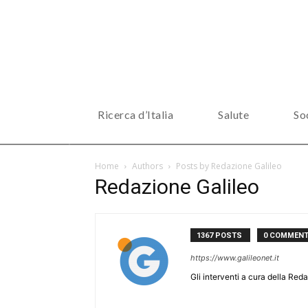
Ricerca d’Italia
Salute
So
Home
Authors
Posts by Redazione Galileo
Redazione Galileo
1367 POSTS
0 COMMEN
https://www.galileonet.it
Gli interventi a cura della Reda