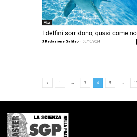
Vita
I delfini sorridono, quasi come no
3
Redazione Galileo
-
03/10/2024
...
...
1
3
4
5
1