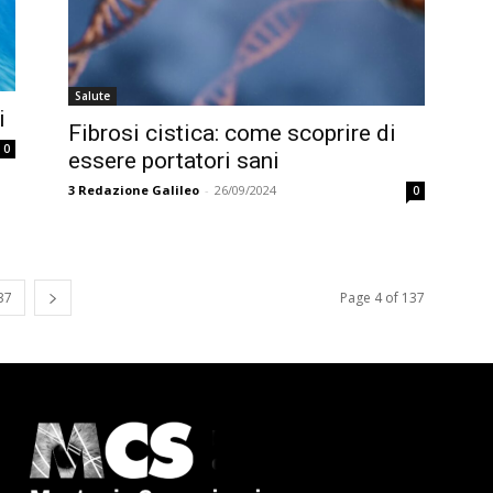
Salute
i
Fibrosi cistica: come scoprire di
0
essere portatori sani
3
Redazione Galileo
-
26/09/2024
0
37
Page 4 of 137