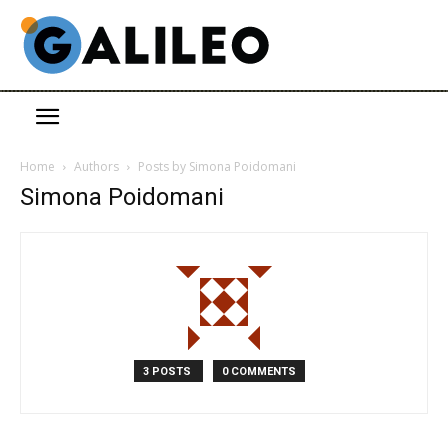
Home
Authors
Posts by Simona Poidomani
Simona Poidomani
3 POSTS
0 COMMENTS