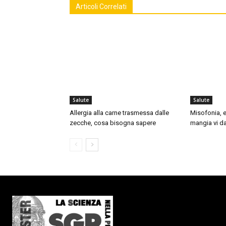
Articoli Correlati
Salute
Salute
Allergia alla carne trasmessa dalle
Misofonia, e
zecche, cosa bisogna sapere
mangia vi da