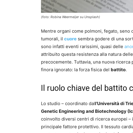
(foto: Robina Weermeijer su Unsplash)
Mentre organi come polmoni, fegato, seno o
tumorali, il
cuore
sembra godere di una sorta
sono infatti eventi rarissimi, quasi delle
anom
attribuito questa resistenza alla natura dell
precocemente. Tuttavia, una nuova ricerca 
finora ignorato: la forza fisica del
battito
.
Il ruolo chiave del battito
Lo studio – coordinato dal
l’Università di Tri
Genetic
Engineering
and
Biotechnology
(
I
coinvolto diversi centri di ricerca europei 
principale fattore protettivo. Il tessuto car