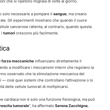
ni che si ripetono migliaia di volte al giorno.
no solo necessarie a pompare il
sangue
, ma creano
rale. Gli esperimenti mostrano che quando il cuore
ellule cancerose rallenta; al contrario, quando questa
 i
tumori
crescono più facilmente.
tica
e
forze meccaniche
influenzano direttamente il
vando a modificare i meccanismi interni che regolano la
 hanno osservato che la stimolazione meccanica del
i — cioè quei sistemi che controllano l’attivazione o lo
 delle cellule tumorali di moltiplicarsi.
ione cardiaca non è solo una funzione fisiologica, ma può
rescita tumorale
”, ha affermato
Serena
Zacchigna
,