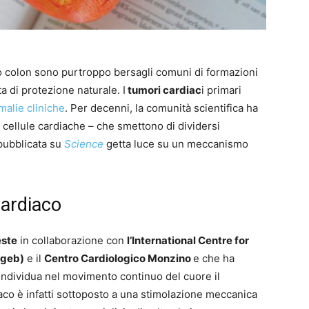
 colon sono purtroppo bersagli comuni di formazioni
 di protezione naturale. I
tumori cardiac
i primari
alie cliniche
. Per decenni, la comunità scientifica ha
e cellule cardiache – che smettono di dividersi
pubblicata su
Science
getta luce su un meccanismo
 cardiaco
este
in collaborazione con
l’International
Centre
for
cgeb
)
e il
Centro Cardiologico
Monzino
e che ha
– individua nel movimento continuo del cuore il
diaco è infatti sottoposto a una stimolazione meccanica