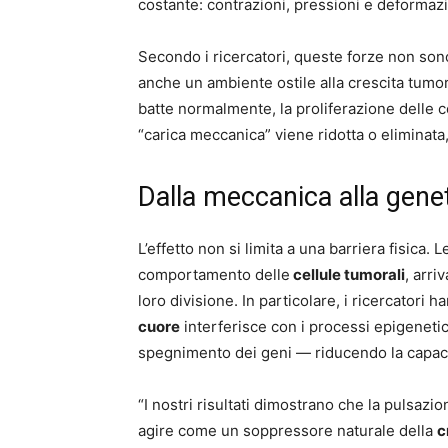
costante: contrazioni, pressioni e deformazio
Secondo i ricercatori, queste forze non so
anche un ambiente ostile alla crescita tumo
batte normalmente, la proliferazione delle c
“carica meccanica” viene ridotta o eliminata,
Dalla meccanica alla gene
L’effetto non si limita a una barriera fisica. L
comportamento delle
cellule tumorali
, arri
loro divisione. In particolare, i ricercatori
cuore
interferisce con i processi epigenetic
spegnimento dei geni — riducendo la capacità
“I nostri risultati dimostrano che la pulsaz
agire come un soppressore naturale della
c