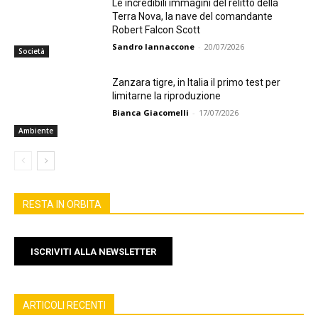
Le incredibili immagini del relitto della
Terra Nova, la nave del comandante
Robert Falcon Scott
Sandro Iannaccone
-
20/07/2026
Società
Zanzara tigre, in Italia il primo test per
limitarne la riproduzione
Bianca Giacomelli
-
17/07/2026
Ambiente
RESTA IN ORBITA
ISCRIVITI ALLA NEWSLETTER
ARTICOLI RECENTI