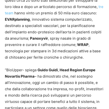
questi circa 20 sono stati selezionati per sviluppare la
loro idea e dopo un articolato percorso di formazione,
tre
team
hanno vinto un premio di 50 mila euro ciascuno:
EVARplanning
, innovativo sistema computerizzato,
destinato a specialisti vascolari, per la pianificazione
dell’impianto endo-protesico dell’aorta in pazienti colpiti
da aneurisma;
Panoxyvir
, spray nasale in grado di
prevenire e curare il raffreddore comune;
WRAP
,
tecnologia per stampare in 3d medicazioni attive a base
di chitosano per ferite croniche o chirurgiche.
“BioUpper- spiega
Guido Guidi
,
Head Region Europe
Novartis Pharma
– ha dimostrato che, nel sostegno
all’innovazione, oggi un cambio di passo è possibile, e
che dalla collaborazione tra impresa, no-profit, investitori
e mondo della ricerca può svilupparsi un percorso
virtuoso capace di portare benefici a tutto il sistema, in
particolare a un settore come quello delle bioscienze.