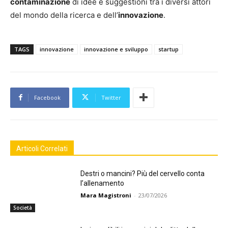
contaminazione
di idee e suggestioni tra i diversi attori
del mondo della ricerca e dell’
innovazione
.
TAGS
innovazione
innovazione e sviluppo
startup
Facebook
Twitter
Articoli Correlati
Destri o mancini? Più del cervello conta
l’allenamento
Mara Magistroni
-
23/07/2026
Società