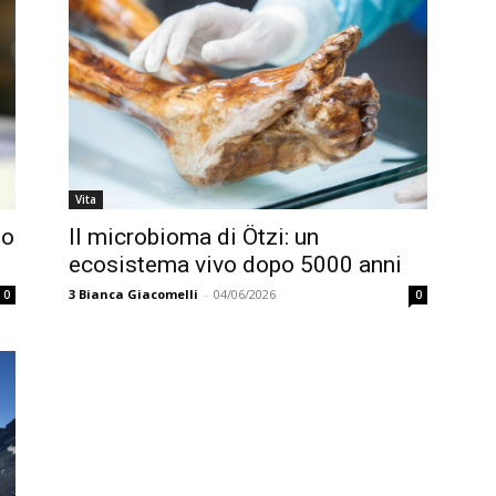
Vita
no
Il microbioma di Ötzi: un
ecosistema vivo dopo 5000 anni
3
Bianca Giacomelli
-
04/06/2026
0
0