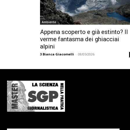
Ambiente
Appena scoperto e già estinto? Il
verme fantasma dei ghiacciai
alpini
3
Bianca Giacomelli
-
08/05/2026