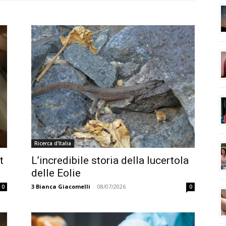
Ricerca d'Italia
t
L’incredibile storia della lucertola
delle Eolie
3
Bianca Giacomelli
-
08/07/2026
0
0