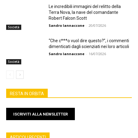
Le incredibili immagini del relitto della
Terra Nova, la nave del comandante
Robert Falcon Scott
Sandro Iannaccone
-
20/07/2026
Società
“Che c***o vuol dire questo?”, i commenti
dimenticati dagli scienziati nei loro articoli
Sandro Iannaccone
-
16/07/2026
Società
RESTA IN ORBITA
ISCRIVITI ALLA NEWSLETTER
ARTICOLI RECENTI