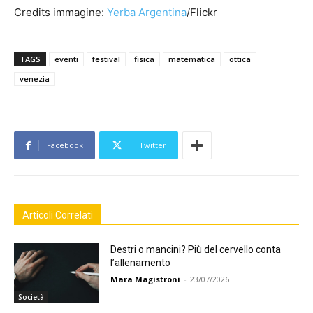
Credits immagine:
Yerba Argentina
/Flickr
TAGS
eventi
festival
fisica
matematica
ottica
venezia
Facebook
Twitter
Articoli Correlati
Destri o mancini? Più del cervello conta
l’allenamento
Mara Magistroni
-
23/07/2026
Società