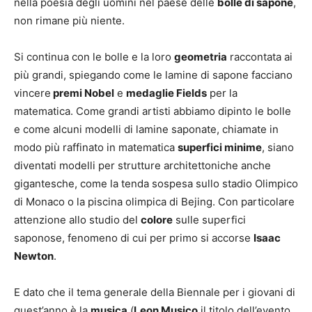
nella poesia degli uomini nel paese delle
bolle di sapone
,
non rimane più niente.
Si continua con le bolle e la loro
geometria
raccontata ai
più grandi, spiegando come le lamine di sapone facciano
vincere
premi Nobel
e
medaglie Fields
per la
matematica. Come grandi artisti abbiamo dipinto le bolle
e come alcuni modelli di lamine saponate, chiamate in
modo più raffinato in matematica
superfici minime
, siano
diventati modelli per strutture architettoniche anche
gigantesche, come la tenda sospesa sullo stadio Olimpico
di Monaco o la piscina olimpica di Bejing. Con particolare
attenzione allo studio del
colore
sulle superfici
saponose, fenomeno di cui per primo si accorse
Isaac
Newton
.
E dato che il tema generale della Biennale per i giovani di
quest’anno è la
musica
(
Leon Musico
il titolo dell’evento,