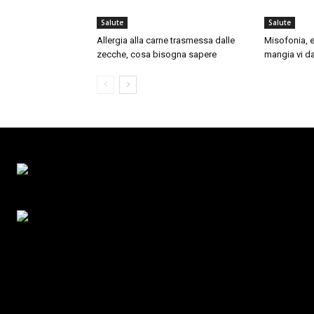
Salute
Salute
Allergia alla carne trasmessa dalle
Misofonia, e
zecche, cosa bisogna sapere
mangia vi da