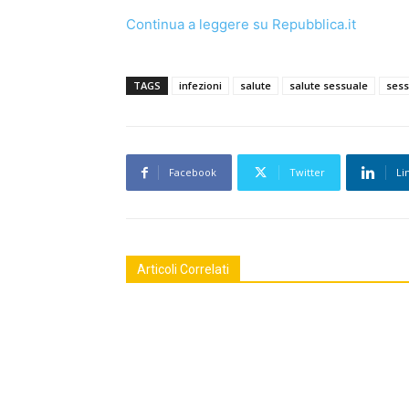
Continua a leggere su Repubblica.it
TAGS
infezioni
salute
salute sessuale
sess
Facebook
Twitter
Li
Articoli Correlati