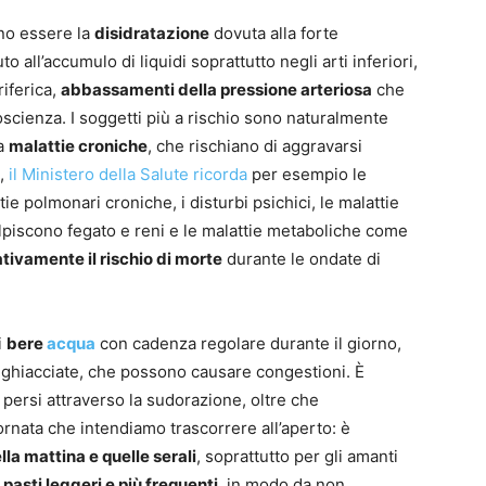
no essere la
disidratazione
dovuta alla forte
to all’accumulo di liquidi soprattutto negli arti inferiori,
iferica,
abbassamenti della pressione arteriosa
che
cienza. I soggetti più a rischio sono naturalmente
da
malattie croniche
, che rischiano di aggravarsi
e,
il Ministero della Salute ricorda
per esempio le
ie polmonari croniche, i disturbi psichici, le malattie
lpiscono fegato e reni e le malattie metaboliche come
ivamente il rischio di morte
durante le ondate di
i
bere
acqua
con cadenza regolare durante il giorno,
e ghiacciate, che possono causare congestioni. È
persi attraverso la sudorazione, oltre che
rnata che intendiamo trascorrere all’aperto: è
lla mattina e quelle serali
, soprattutto per gli amanti
e
pasti leggeri e più frequenti
, in modo da non