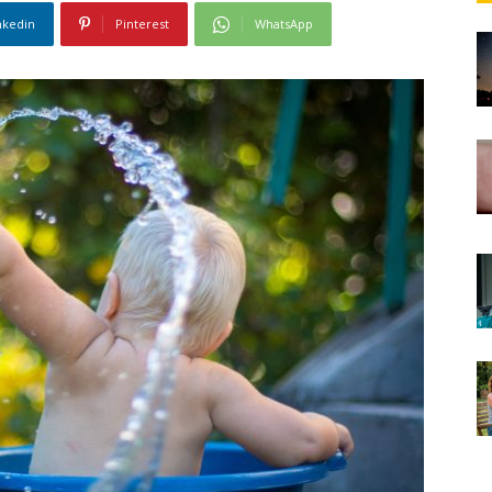
nkedin
Pinterest
WhatsApp