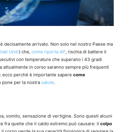
è decisamente arrivato. Non solo nel nostro Paese ma
Stati Uniti
) che,
come riporta
AP
, rischia di battere il
secutivi con temperature che superano i 43 gradi
 attualmente in corso saranno sempre più frequenti
: ecco perché è importante sapere
come
o pone per la nostra
salute
.
ea, vomito, sensazione di vertigine. Sono questi alcuni
te fra quelle che il caldo estremo può causare: il
colpo
il corpo perde la sua capacità fisiologica di regolare la