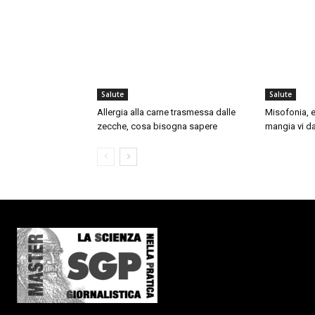
Salute
Salute
Allergia alla carne trasmessa dalle
Misofonia, e
zecche, cosa bisogna sapere
mangia vi da