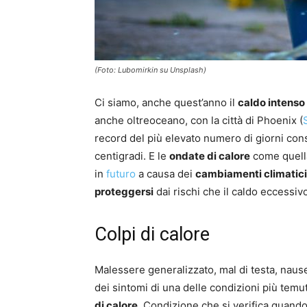
(Foto: Lubomirkin su Unsplash)
Ci siamo, anche quest’anno il
caldo intenso
anche oltreoceano, con la città di Phoenix (
record del più elevato numero di giorni con
centigradi. E le
ondate di calore
come quella
in
futuro
a causa dei
cambiamenti climatici
proteggersi
dai rischi che il caldo eccessiv
Colpi di calore
Malessere generalizzato, mal di testa, naus
dei sintomi di una delle condizioni più temu
di calore
. Condizione che si verifica quando 