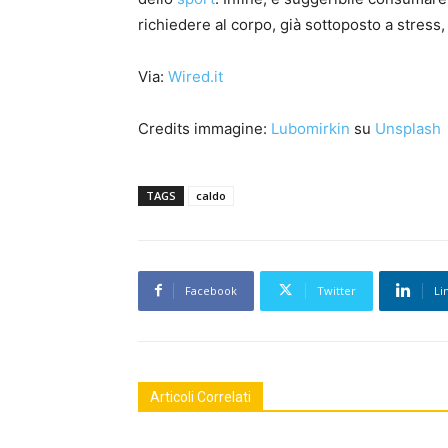
richiedere al corpo, già sottoposto a stress
Via:
Wired.it
Credits immagine:
Lubomirkin
su
Unsplash
TAGS
caldo
Facebook
Twitter
Li
Articoli Correlati