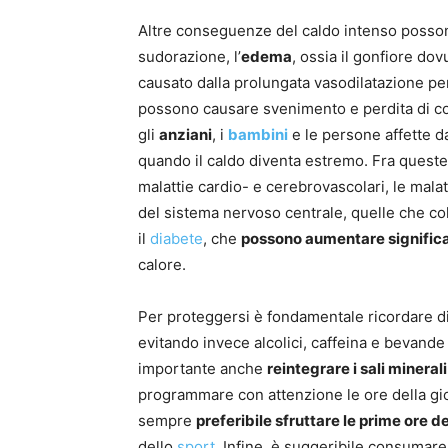
Altre conseguenze del caldo intenso posso
sudorazione, l’
edema
, ossia il gonfiore dovu
causato dalla prolungata vasodilatazione per
possono causare svenimento e perdita di cos
gli
anziani
, i
bambini
e le persone affette 
quando il caldo diventa estremo. Fra quest
malattie cardio- e cerebrovascolari, le malatt
del sistema nervoso centrale, quelle che co
il
diabete
, che
possono aumentare significat
calore.
Per proteggersi è fondamentale ricordare d
evitando invece alcolici, caffeina e bevand
importante anche
reintegrare i sali minerali
programmare con attenzione le ore della gio
sempre
preferibile sfruttare le prime ore de
dello
sport
. Infine, è suggeribile consumar