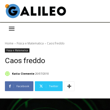
Home
Fisica e Matematica
Caos freddo
Fisica e Matematica
Caos freddo
Katia Clemente
20/07/2010
Facebook
Twitter