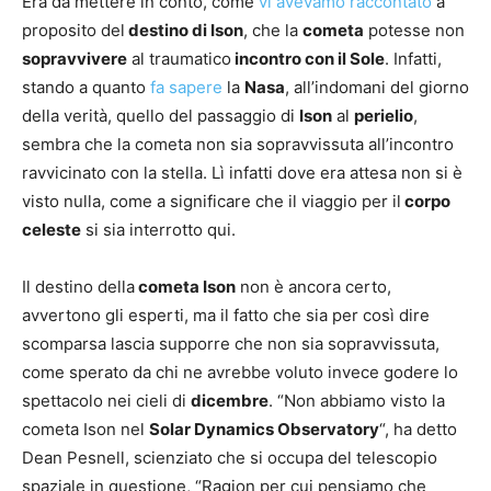
Era da mettere in conto, come
vi avevamo raccontato
a
proposito del
destino di Ison
, che la
cometa
potesse non
sopravvivere
al traumatico
incontro con il Sole
. Infatti,
stando a quanto
fa sapere
la
Nasa
, all’indomani del giorno
della verità, quello del passaggio di
Ison
al
perielio
,
sembra che la cometa non sia sopravvissuta all’incontro
ravvicinato con la stella. Lì infatti dove era attesa non si è
visto nulla, come a significare che il viaggio per il
corpo
celeste
si sia interrotto qui.
Il destino della
cometa Ison
non è ancora certo,
avvertono gli esperti, ma il fatto che sia per così dire
scomparsa lascia supporre che non sia sopravvissuta,
come sperato da chi ne avrebbe voluto invece godere lo
spettacolo nei cieli di
dicembre
. “Non abbiamo visto la
cometa Ison nel
Solar Dynamics Observatory
“, ha detto
Dean Pesnell, scienziato che si occupa del telescopio
spaziale in questione, “Ragion per cui pensiamo che