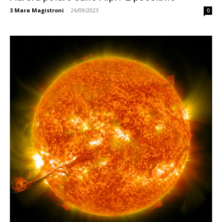
3
Mara Magistroni
-
26/09/2023
0