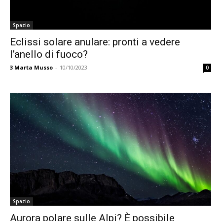
Spazio
Eclissi solare anulare: pronti a vedere
l’anello di fuoco?
3
Marta Musso
-
10/10/2023
0
Spazio
Aurora polare sulle Alpi? È possibile