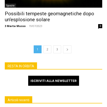
Spazio
Possibili tempeste geomagnetiche dopo
un’esplosione solare
3
Marta Musso
-
19/07/2023
0
1
2
3
RESTA IN ORBITA
ISCRIVITI ALLA NEWSLETTER
Articoli recenti