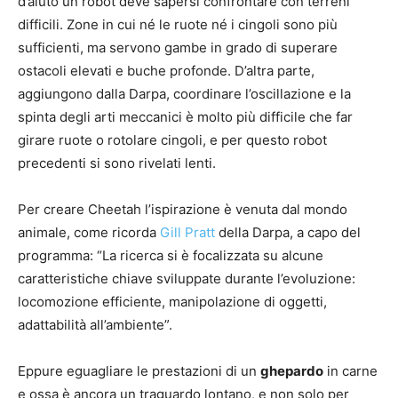
d’aiuto un robot deve sapersi confrontare con terreni
difficili. Zone in cui né le ruote né i cingoli sono più
sufficienti, ma servono gambe in grado di superare
ostacoli elevati e buche profonde. D’altra parte,
aggiungono dalla Darpa, coordinare l’oscillazione e la
spinta degli arti meccanici è molto più difficile che far
girare ruote o rotolare cingoli, e per questo robot
precedenti si sono rivelati lenti.
Per creare Cheetah l’ispirazione è venuta dal mondo
animale, come ricorda
Gill Pratt
della Darpa, a capo del
programma: “La ricerca si è focalizzata su alcune
caratteristiche chiave sviluppate durante l’evoluzione:
locomozione efficiente, manipolazione di oggetti,
adattabilità all’ambiente”.
Eppure eguagliare le prestazioni di un
ghepardo
in carne
e ossa è ancora un traguardo lontano, e non solo per