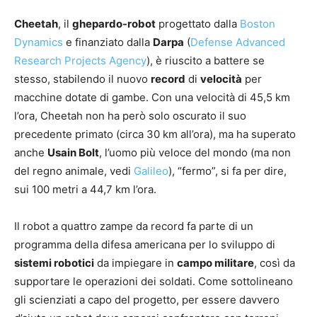
Cheetah
, il
ghepardo-robot
progettato dalla
Boston
Dynamics
e finanziato dalla
Darpa
(
Defense Advanced
Research Projects Agency
), è riuscito a battere se
stesso, stabilendo il nuovo
record
di
velocità
per
macchine dotate di gambe. Con una velocità di 45,5 km
l’ora, Cheetah non ha però solo oscurato il suo
precedente primato (circa 30 km all’ora), ma ha superato
anche
Usain Bolt
, l’uomo più veloce del mondo (ma non
del regno animale, vedi
Galileo
), “fermo”, si fa per dire,
sui 100 metri a 44,7 km l’ora.
Il robot a quattro zampe da record fa parte di un
programma della difesa americana per lo sviluppo di
sistemi robotici
da impiegare in
campo militare
, così da
supportare le operazioni dei soldati. Come sottolineano
gli scienziati a capo del progetto, per essere davvero