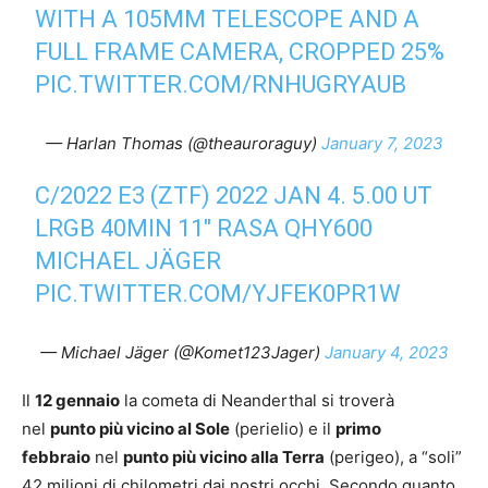
WITH A 105MM TELESCOPE AND A
FULL FRAME CAMERA, CROPPED 25%
PIC.TWITTER.COM/RNHUGRYAUB
— Harlan Thomas (@theauroraguy)
January 7, 2023
C/2022 E3 (ZTF) 2022 JAN 4. 5.00 UT
LRGB 40MIN 11″ RASA QHY600
MICHAEL JÄGER
PIC.TWITTER.COM/YJFEK0PR1W
— Michael Jäger (@Komet123Jager)
January 4, 2023
Il
12 gennaio
la cometa di Neanderthal si troverà
nel
punto più vicino al Sole
(perielio) e il
primo
febbraio
nel
punto più vicino alla Terra
(perigeo), a “soli”
42 milioni di chilometri dai nostri occhi. Secondo quanto